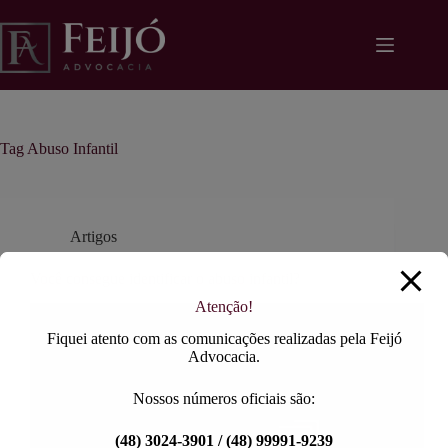
Pular
modal-check
para
o
conteúdo
Tag
Abuso Infantil
Artigos
Você consegue identificar o abuso infantil?
Atenção!
Fiquei atento com as comunicações realizadas pela Feijó
Advocacia.
Nossos números oficiais são:
(48) 3024-3901 / (48) 99991-9239