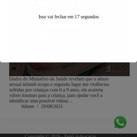
Isso vai fechar em
17
segundos
Dados do Ministério da Saúde revelam que o abuso
sexual infantil ocupa o segundo lugar das violências
sofridas por crianças com 0 a 9 anos, ela acarreta
vários traumas para a criança, para ajudar você a
identificar uma possível vítima…
lidiane
29/08/2021
Copyright © 2026 - Feijó Advocacia