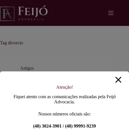
Pular
modal-check
para
o
conteúdo
Tag
divorcio
Artigos
Divórcio: A empresa entra na divisão, mesmo sem
ser sócia do ex?
Atenção!
Fiquei atento com as comunicações realizadas pela Feijó
Advocacia.
Nossos números oficiais são:
(48) 3024-3901 / (48) 99991-9239