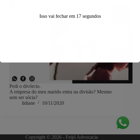
Isso vai fechar em
17
segundos
Pedi o divórcio.
A empresa do meu marido entra na divisão? Mesmo
sem ser sócia?
lidiane
10/11/2020
Copyright © 2026 - Feijó Advocacia