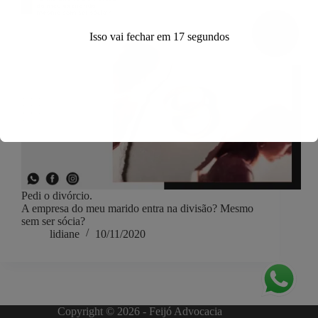
Isso vai fechar em
17
segundos
Pedi o divórcio.
A empresa do meu marido entra na divisão? Mesmo
sem ser sócia?
lidiane
10/11/2020
Copyright © 2026 - Feijó Advocacia