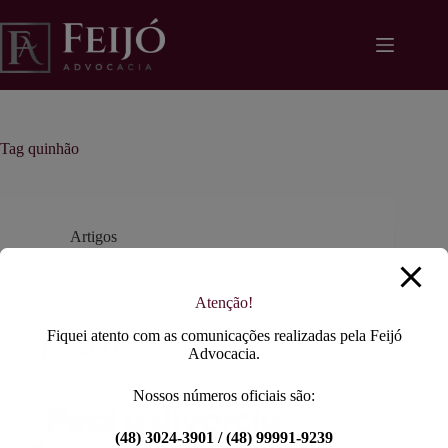
Pular
modal-check
para
o
conteúdo
Tag
quinhão
Artigos
Divórcio: A empresa entra na divisão, mesmo sem
ser sócia do ex?
Atenção!
Fiquei atento com as comunicações realizadas pela Feijó
Advocacia.
Nossos números oficiais são:
(48) 3024-3901 / (48) 99991-9239