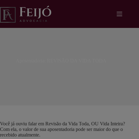
Pular
modal-check
para
o
conteúdo
Aposentadoria: REVISÃO DA VIDA TODA
lidiane
01/06/2020
Artigos
Você já ouviu falar em Revisão da Vida Toda, OU Vida Inteira?
Com ela, o valor de sua aposentadoria pode ser maior do que o
recebido atualmente.