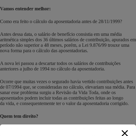
Vamos entender melhor:
Como era feito o cálculo da aposentadoria antes de 28/11/1999?
Antes dessa data, o salário de benefício consistia em uma média
aritmética simples dos 36 últimos salários de contribuição, apurados em
período não superior a 48 meses, porém, a Lei 9.876/99 trouxe uma
nova forma para o cálculo das aposentadorias.
A nova lei passou a descartar todos os salários de contribuições
anteriores a julho de 1994 no cálculo da aposentadoria.
Ocorre que muitas vezes o segurado havia vertido contribuições antes
de 07/1994 que, se consideradas no cálculo, elevariam sua média. Para
sanar esse problema surgiu a Revisão da Vida Toda, onde os
aposentados podem incluir todas as contribuições feitas ao longo
da vida, e consequentemente ter o valor da aposentadoria corrigido.
Quem tem direito?
A princípio todos os aposentados que tiveram suas aposentadorias
calculadas com base no art. 3º da lei 9.876/99 e que tenham