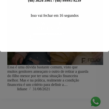
(48) 3024-3901 / (48) 99991-9239
Isso vai fechar em
16
segundos
Essa é uma dúvida bastante comum, visto que
muitos genitores ameaçam o outro de retirar a guarda
do filho menor por ter uma situação financeira
melhor. Mas e na prática, realmente a condição
financeira é um critério para definir a…
lidiane
31/08/2021