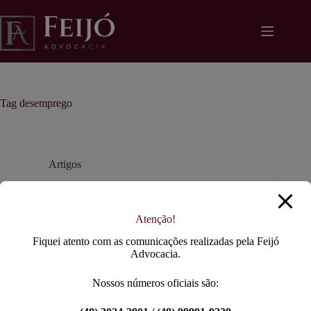
Pular
modal-check
para
o
conteúdo
Tag
desemprego
Artigos
Posso perder a guarda do meu filho por estar
desempregada?
Atenção!
Fiquei atento com as comunicações realizadas pela Feijó
Advocacia.
Nossos números oficiais são: