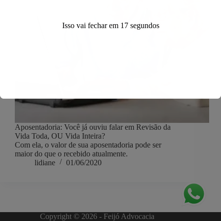
Isso vai fechar em
17
segundos
Aposentadoria: Você já ouviu falar em Revisão da
Vida Toda, OU Vida Inteira?
Com ela, o valor de sua aposentadoria pode ser
maior do que o recebido atualmente.
lidiane
01/06/2020
Copyright © 2026 - Feijó Advocacia