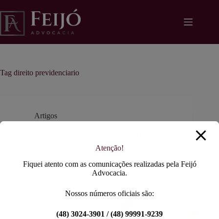
Pular
modal-check
para
o
conteúdo
Tag
direito previdenciario
Artigos
Aposentadoria: REVISÃO DA VIDA TODA
Atenção!
Fiquei atento com as comunicações realizadas pela Feijó
Advocacia.
Nossos números oficiais são:
(48) 3024-3901 / (48) 99991-9239