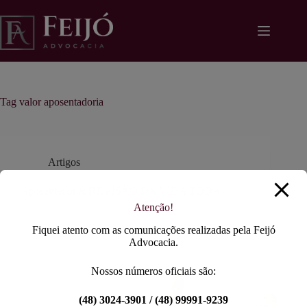
Pular
modal-check
para
o
conteúdo
Tag
valor aposentadoria
Artigos
Aposentadoria: REVISÃO DA VIDA TODA
Atenção!
Fiquei atento com as comunicações realizadas pela Feijó
Advocacia.
Nossos números oficiais são:
(48) 3024-3901 / (48) 99991-9239