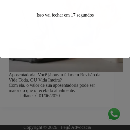
Isso vai fechar em
17
segundos
Aposentadoria: Você já ouviu falar em Revisão da
Vida Toda, OU Vida Inteira?
Com ela, o valor de sua aposentadoria pode ser
maior do que o recebido atualmente.
lidiane
01/06/2020
Copyright © 2026 - Feijó Advocacia