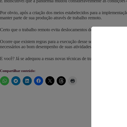
É indiscutível que a pandemia mudou consideravelmente as condições de 
Por obvio, após a criação dos meios estabelecidos para a implementação
manter parte de sua produção através de trabalho remoto.
Certo que o trabalho remoto evita deslocamentos desnecessários, riscos,
Ocorre que existem regras para a execução desse serviço em home offi
necessários ao bom desempenho de suas atividades.
E você? Já se adequou a essas novas técnicas de trabalho?
Compartilhar conteúdo: