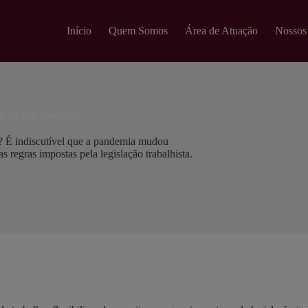
modal-check
Início
Quem Somos
Área de Atuação
Nossos
sta no pós pandemia?
a? É indiscutível que a pandemia mudou
s regras impostas pela legislação trabalhista.
Direito Trabalhista