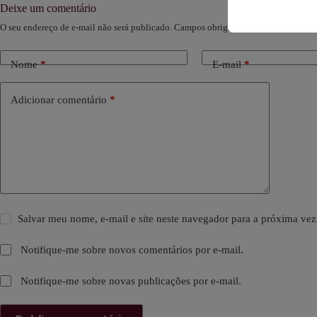
Deixe um comentário
O seu endereço de e-mail não será publicado.
Campos obrigatórios são marcados 
Nome
*
E-mail
*
Adicionar comentário
*
Salvar meu nome, e-mail e site neste navegador para a próxima vez
Notifique-me sobre novos comentários por e-mail.
Notifique-me sobre novas publicações por e-mail.