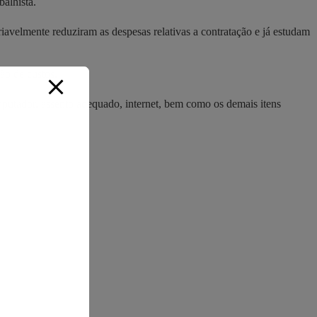
balhista.
iavelmente reduziram as despesas relativas a contratação e já estudam
ão de custos.
mputador, assento adequado, internet, bem como os demais itens