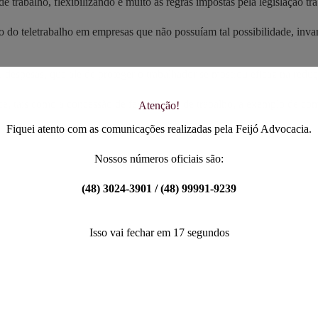
trabalho, flexibilizando e muito as regras impostas pela legislação tra
 do teletrabalho em empresas que não possuíam tal possibilidade, invar
 despesas, que ale de proteger o trabalhador se mostrou eficaz na reduç
ce, tais como a concessão de ferramentas de trabalho, a exemplo de co
Atenção!
Fiquei atento com as comunicações realizadas pela Feijó Advocacia.
Nossos números oficiais são:
(48) 3024-3901 / (48) 99991-9239
Isso vai fechar em
17
segundos