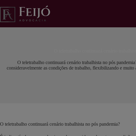
Pular
para
o
conteúdo
O teletrabalho continuará cenário trabalhi
O teletrabalho continuará cenário trabalhista no pós pandemi
consideravelmente as condições de trabalho, flexibilizando e muito a
lidiane
21/05/2020
Artigos
,
O teletrabalho continuará cenário trabalhista no pós pandemia?