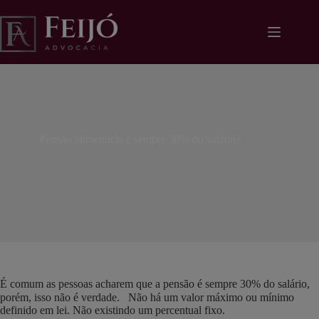
Pular
modal-check
para
o
conteúdo
Pensão alimentícia é sempre 30% do salário?
lidiane
23/02/2022
Notícias
É comum as pessoas acharem que a pensão é sempre 30% do salário,
porém, isso não é verdade.⠀Não há um valor máximo ou mínimo
definido em lei. Não existindo um percentual fixo.