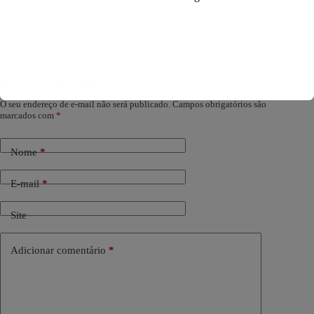
Deixe um comentário
O seu endereço de e-mail não será publicado.
Campos obrigatórios são
marcados com
*
Nome
*
E-mail
*
Site
Adicionar comentário
*