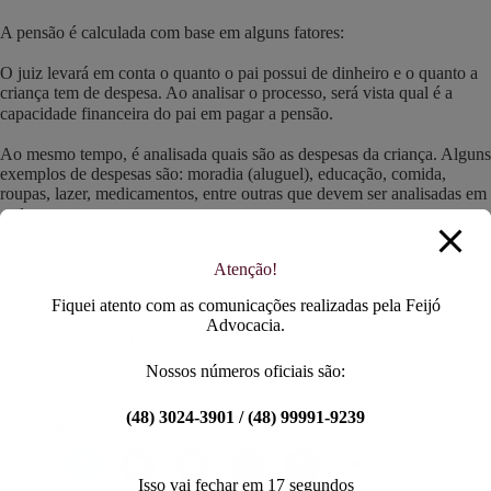
A pensão é calculada com base em alguns fatores:
⠀
O juiz levará em conta o quanto o pai possui de dinheiro e o quanto a
criança tem de despesa. Ao analisar o processo, será vista qual é a
capacidade financeira do pai em pagar a pensão.⠀
⠀
Ao mesmo tempo, é analisada quais são as despesas da criança. Alguns
exemplos de despesas são: moradia (aluguel), educação, comida,
roupas, lazer, medicamentos, entre outras que devem ser analisadas em
cada caso.⠀
⠀
Com esses essas informações, é possível determinar um valor de
Atenção!
pensão alimentícia.
Fiquei atento com as comunicações realizadas pela Feijó
____________
Advocacia.
Feijó Advocacia e Consultoria
(48) 99123-9239
Nossos números oficiais são:
contato@feijoadvocacia.adv.br
(48) 3024-3901 / (48) 99991-9239
Compartilhar conteúdo:
Isso vai fechar em
16
segundos