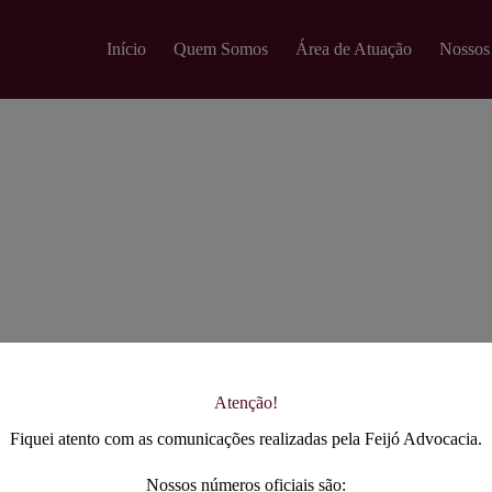
modal-check
Início
Quem Somos
Área de Atuação
Nossos
Atenção!
Fiquei atento com as comunicações realizadas pela Feijó Advocacia.
Nossos números oficiais são: