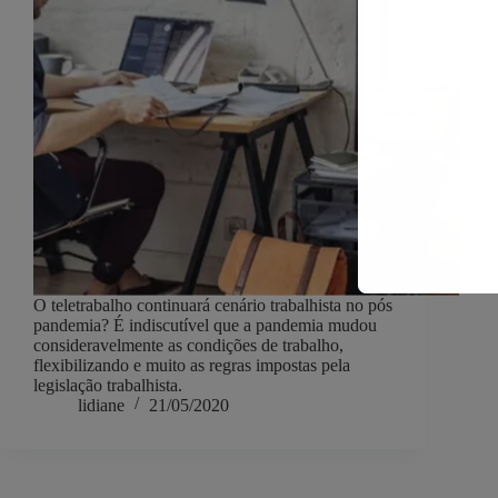
O teletrabalho continuará cenário trabalhista no pós
pandemia? É indiscutível que a pandemia mudou
consideravelmente as condições de trabalho,
flexibilizando e muito as regras impostas pela
legislação trabalhista.
lidiane
21/05/2020