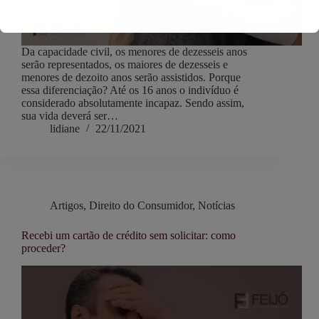
Da capacidade civil, os menores de dezesseis anos
serão representados, os maiores de dezesseis e
menores de dezoito anos serão assistidos. Porque
essa diferenciação? Até os 16 anos o indivíduo é
considerado absolutamente incapaz. Sendo assim,
sua vida deverá ser…
lidiane
22/11/2021
Artigos
,
Direito do Consumidor
,
Notícias
Recebi um cartão de crédito sem solicitar: como
proceder?