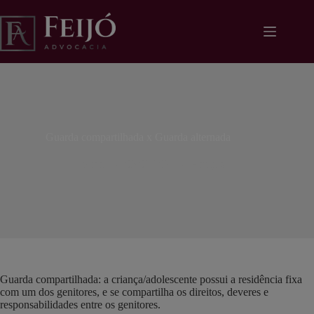
Pular
modal-check
para
o
conteúdo
Guarda compartilhada x Guarda alternada
lidiane
03/09/2021
Artigos
Guarda compartilhada: a criança/adolescente possui a residência fixa
com um dos genitores, e se compartilha os direitos, deveres e
responsabilidades entre os genitores.