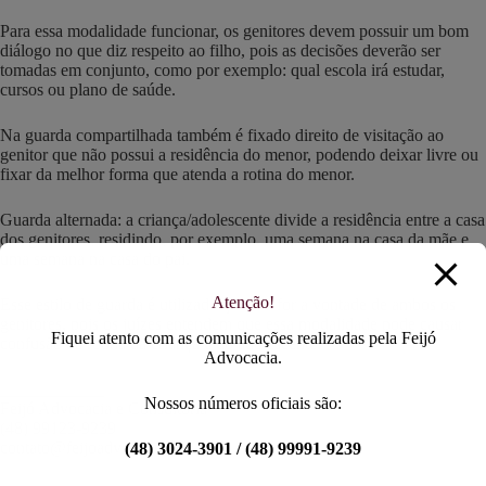
Para essa modalidade funcionar, os genitores devem possuir um bom
diálogo no que diz respeito ao filho, pois as decisões deverão ser
tomadas em conjunto, como por exemplo: qual escola irá estudar,
cursos ou plano de saúde.
Na guarda compartilhada também é fixado direito de visitação ao
genitor que não possui a residência do menor, podendo deixar livre ou
fixar da melhor forma que atenda a rotina do menor.
Guarda alternada: a criança/adolescente divide a residência entre a casa
dos genitores, residindo, por exemplo, uma semana na casa da mãe e
uma semana na casa do pai.
Atenção!
Esse estilo de guarda é utilizada quando for a vontade de ambos os
genitores, pois os juízes entendem que essa modalidade pode causar
Fiquei atento com as comunicações realizadas pela Feijó
confusão na rotina da criança e do adolescente.
Advocacia.
____________
Nossos números oficiais são:
Feijó Advocacia e Consultoria
(48) 99123-9239
contato@feijoadvocacia.adv.br
(48) 3024-3901 / (48) 99991-9239