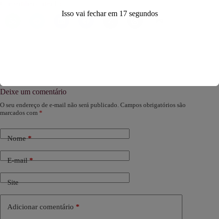
Compartilhar conteúdo:
Isso vai fechar em
16
segundos
Deixe um comentário
O seu endereço de e-mail não será publicado.
Campos obrigatórios são
marcados com
*
Nome
*
E-mail
*
Site
Adicionar comentário
*