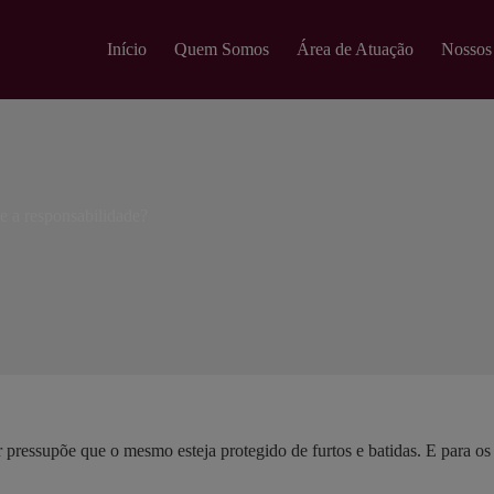
modal-check
Início
Quem Somos
Área de Atuação
Nossos
 a responsabilidade?
Consumidor
,
Notícias
essupõe que o mesmo esteja protegido de furtos e batidas. E para os 