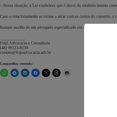
– Nessa situação, a Lei estabelece que é dever do estabelecimento come
Caso o estacionamento se recuse a arcar com os custos do conserto, o c
Busque auxílio de um advogado especializado em Direito do Consumid
____________
Feijó Advocacia e Consultoria
(48) 99123-9239
contato@feijoadvocacia.adv.br
Compartilhar conteúdo: