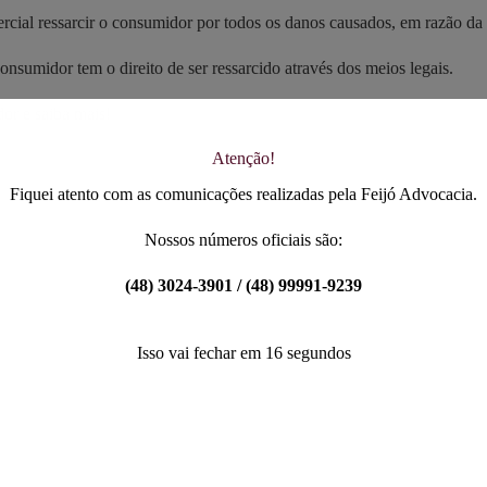
rcial ressarcir o consumidor por todos os danos causados, em razão da 
onsumidor tem o direito de ser ressarcido através dos meios legais.
or e saiba mais!
Atenção!
Fiquei atento com as comunicações realizadas pela Feijó Advocacia.
Nossos números oficiais são:
(48) 3024-3901 / (48) 99991-9239
Isso vai fechar em
16
segundos