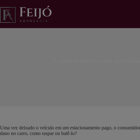
Pular
para
o
conteúdo
O manobrista bateu meu carro. Quem assume
lidiane
04/08/2022
Direito do 
Uma vez deixado o veículo em um estacionamento pago, o consumidor pr
dano no carro, como raspar ou batê-lo?