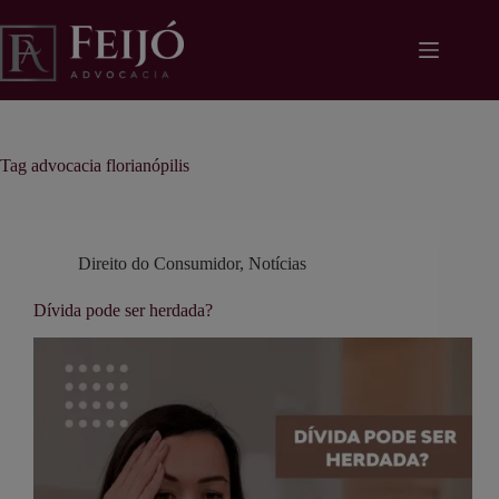
Pular
modal-check
para
o
conteúdo
Tag
advocacia florianópilis
Direito do Consumidor
,
Notícias
Dívida pode ser herdada?