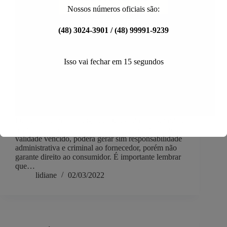
Nossos números oficiais são:
(48) 3024-3901 / (48) 99991-9239
Isso vai fechar em
14
segundos
De acordo com o Código de Defesa do Consumidor,
o simples fato da exposição de produto com prazo de
validade vencido, poderá gerar sim responsabilidade
administrativa e criminal ao fornecedor, porém não
garante direito ao consumidor. É importante lembrar
que…
lidiane
02/03/2022