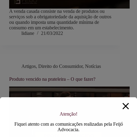
A venda casada consiste na venda de produtos ou
serviços sob a obrigatoriedade da aquisição de outros
ou quando imposta uma quantidade mínima de
consumo em um estabelecimento.
lidiane
21/03/2022
Artigos
,
Direito do Consumidor
,
Notícias
Produto vencido na prateleira – O que fazer?
Atenção!
Fiquei atento com as comunicações realizadas pela Feijó
Advocacia.